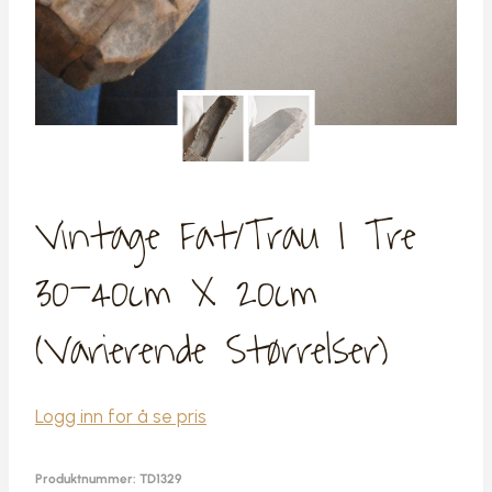
Vintage Fat/trau I Tre
30-40cm X 20cm
(varierende Størrelser)
Logg inn for å se pris
Produktnummer:
TD1329