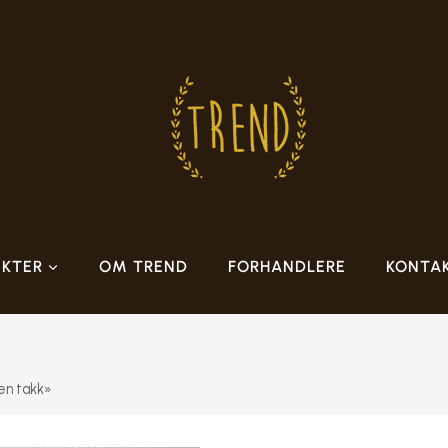
KTER
OM TREND
FORHANDLERE
KONTA
en takk»