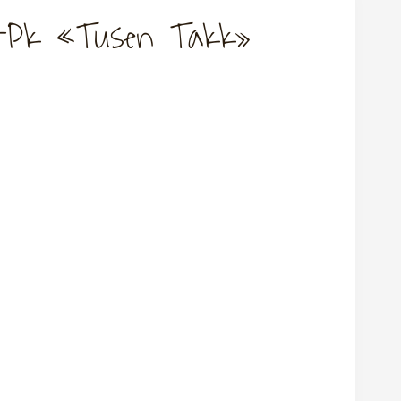
2-Pk «Tusen Takk»