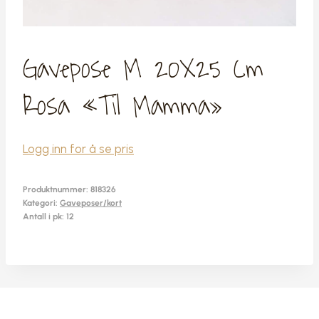
Gavepose M 20X25 Cm
Rosa «Til Mamma»
Logg inn for å se pris
Produktnummer:
818326
Kategori:
Gaveposer/kort
Antall i pk: 12