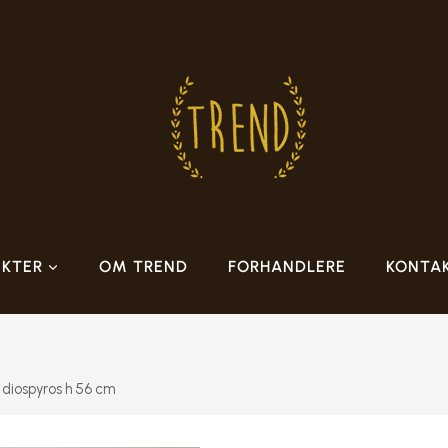
KTER
OM TREND
FORHANDLERE
KONTA
diospyros h 56 cm