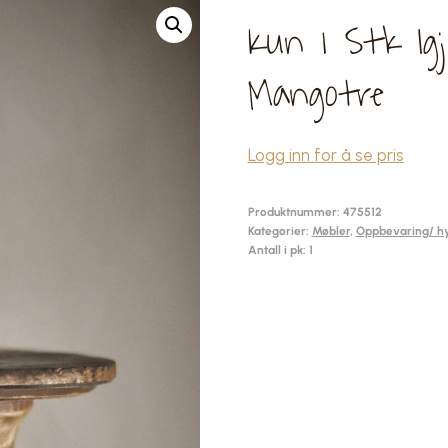
Kun 1 Stk Igj
Mangotre
Logg inn for å se pris
Produktnummer:
475512
Kategorier:
Møbler
,
Oppbevaring/ hy
Antall i pk: 1