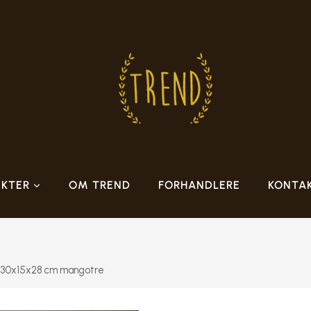
KTER
OM TREND
FORHANDLERE
KONTA
lle 30x15x28 cm mangotre