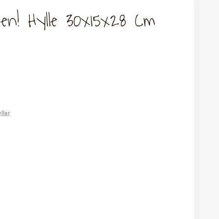
en! Hylle 30x15x28 Cm
ller