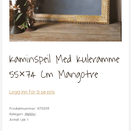
Kaminspeil Med Kuleramme
55×74 Cm Mangotre
Logg inn for å se pris
Produktnummer:
475509
Kategori:
Møbler
Antall i pk: 1