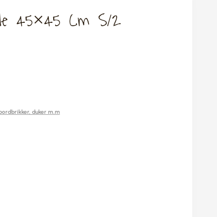
le 45×45 Cm S/2
 bordbrikker, duker m.m