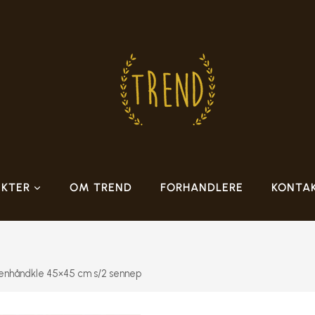
KTER
OM TREND
FORHANDLERE
KONTA
enhåndkle 45×45 cm s/2 sennep