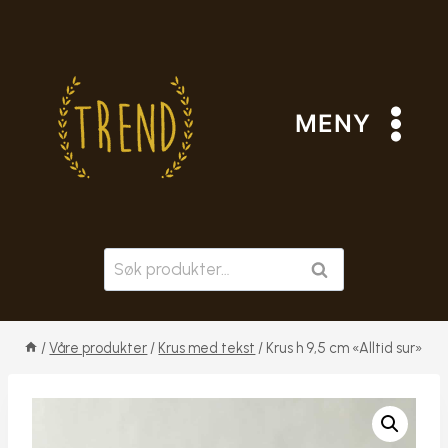
Skip
to
content
MENY
Søk
SØK
etter:
/
Våre produkter
/
Krus med tekst
/
Krus h 9,5 cm «Alltid sur»