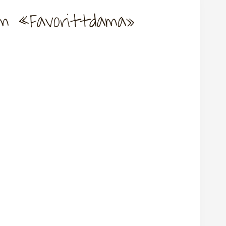
Cm «Favorittdama»