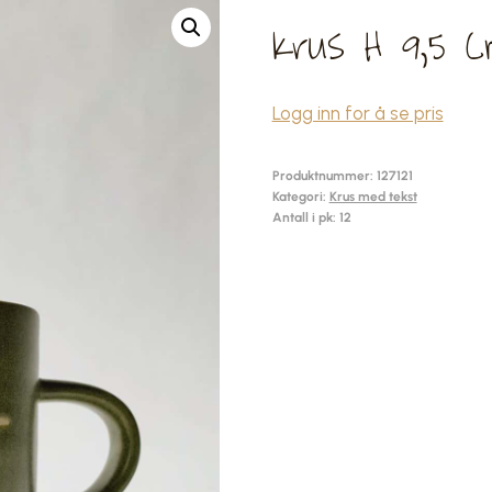
Krus H 9,5 
Logg inn for å se pris
Produktnummer:
127121
Kategori:
Krus med tekst
Antall i pk: 12