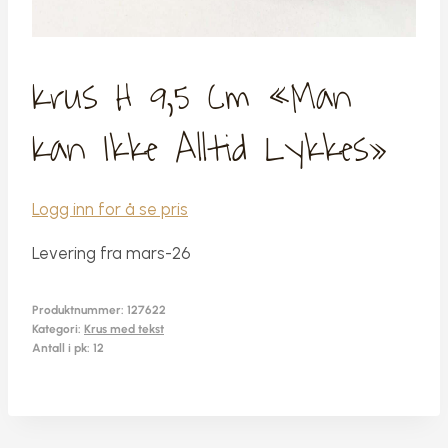
Krus H 9,5 Cm «Man
Kan Ikke Alltid Lykkes»
Logg inn for å se pris
Levering fra mars-26
Produktnummer:
127622
Kategori:
Krus med tekst
Antall i pk: 12