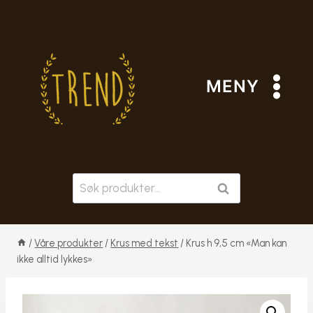
Skip
to
content
MENY
Søk
SØK
etter:
/
Våre produkter
/
Krus med tekst
/
Krus h 9,5 cm «Man kan
ikke alltid lykkes»