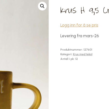
Krus H 9,5 
Logg inn for å se pris
Levering fra mars-26
Produktnummer:
127601
Kategori:
Krus med tekst
Antall i pk: 12