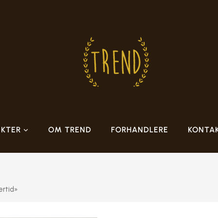
KTER
OM TREND
FORHANDLERE
KONTA
ertid»