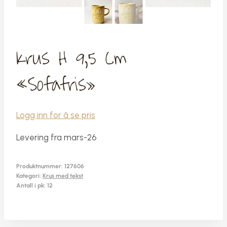
Krus H 9,5 Cm
«Sofafris»
Logg inn for å se pris
Levering fra mars-26
Produktnummer:
127606
Kategori:
Krus med tekst
Antall i pk: 12