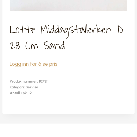
Lotte Middagstallerken D
28 Cm Sand
Logg inn for å se pris
Produktnummer:
107311
Kategori:
Servise
Antall i pk: 12