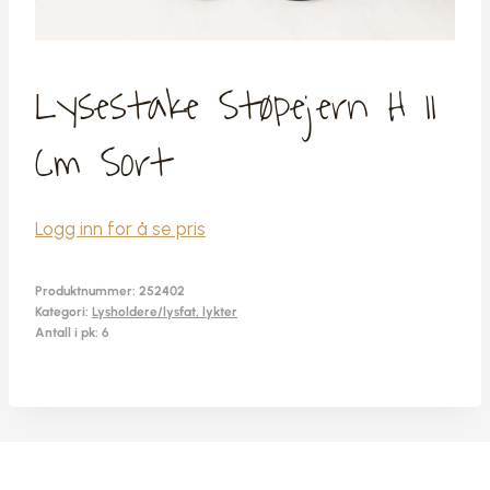
Lysestake Støpejern H 11
Cm Sort
Logg inn for å se pris
Produktnummer:
252402
Kategori:
Lysholdere/lysfat, lykter
Antall i pk: 6