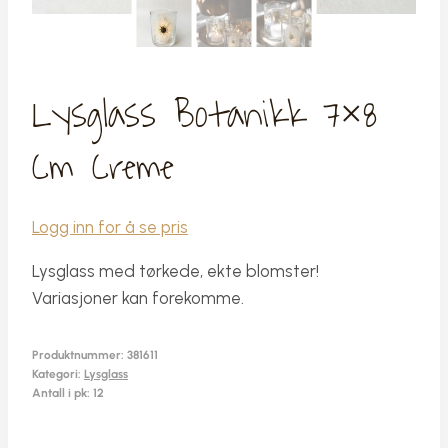
Lysglass Botanikk 7×8
Cm Creme
Logg inn for å se pris
Lysglass med tørkede, ekte blomster!
Variasjoner kan forekomme.
Produktnummer:
381611
Kategori:
Lysglass
Antall i pk: 12