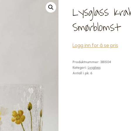
Lysglass Krak
Smørblomst
Logg inn for å se pris
Produktnummer:
381504
Kategori:
Lysglass
Antall i pk: 6