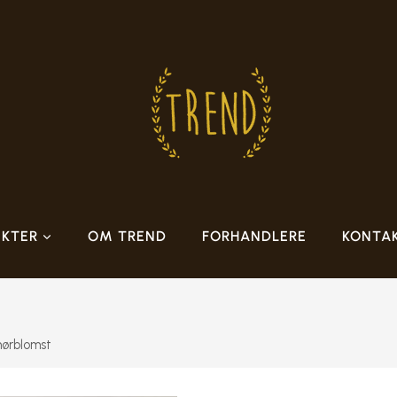
KTER
OM TREND
FORHANDLERE
KONTA
smørblomst