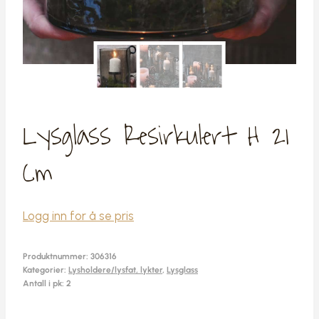
Lysglass Resirkulert H 21
Cm
Logg inn for å se pris
Produktnummer:
306316
Kategorier:
Lysholdere/lysfat, lykter
,
Lysglass
Antall i pk: 2