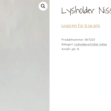
Lysholder Nis
Logg inn for å se pris
Produktnummer:
867223
Kategori:
Lysholdere/lysfat, lykter
Antall i pk: 12