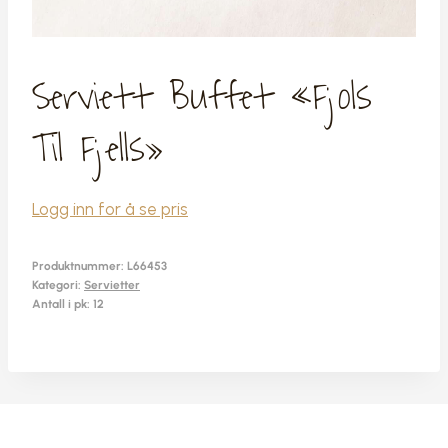
Serviett Buffet «fjols
Til Fjells»
Logg inn for å se pris
Produktnummer:
L66453
Kategori:
Servietter
Antall i pk: 12