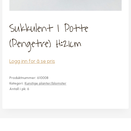
Sukkulent I Potte
(pengetre) H:21cm
Logg inn for å se pris
Produktnummer:
610008
Kategori:
Kunstige planter/blomster
Antall i pk: 6