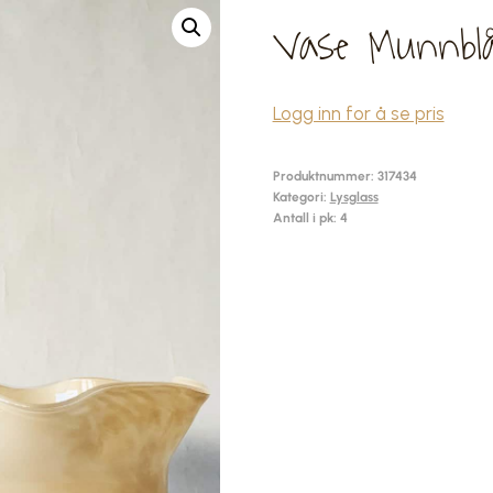
Vase Munnblå
Logg inn for å se pris
Produktnummer:
317434
Kategori:
Lysglass
Antall i pk: 4