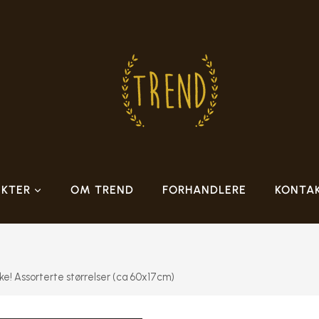
KTER
OM TREND
FORHANDLERE
KONTA
ke! Assorterte størrelser (ca 60x17cm)