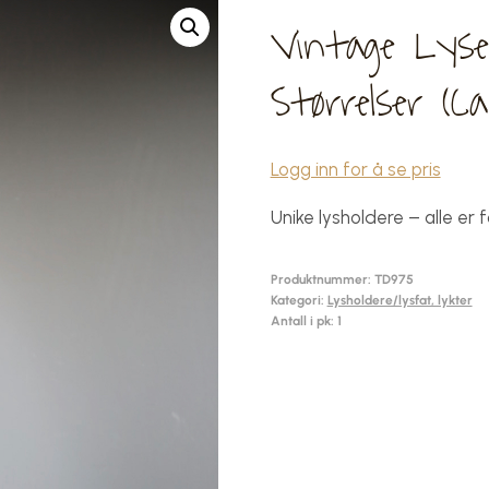
Vintage Lyse
Størrelser (c
Logg inn for å se pris
Unike lysholdere – alle er f
Produktnummer:
TD975
Kategori:
Lysholdere/lysfat, lykter
Antall i pk: 1