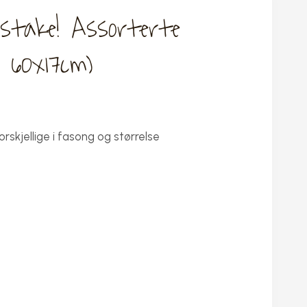
stake! Assorterte
a 60x17cm)
orskjellige i fasong og størrelse