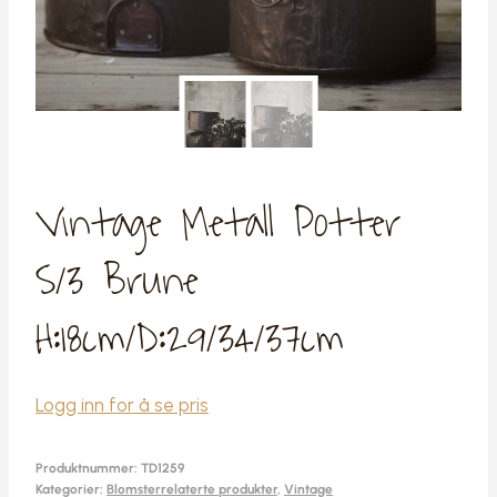
Vintage Metall Potter
S/3 Brune
H:18cm/D:29/34/37cm
Logg inn for å se pris
Produktnummer:
TD1259
Kategorier:
Blomsterrelaterte produkter
,
Vintage