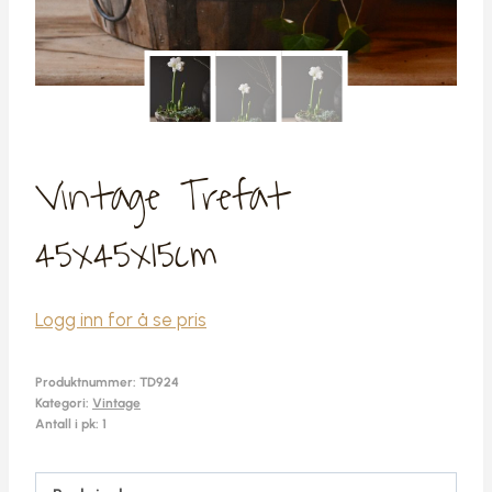
Vintage Trefat
45x45x15cm
Logg inn for å se pris
Produktnummer:
TD924
Kategori:
Vintage
Antall i pk: 1