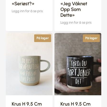
«Seriøst?»
«Jeg Våknet
Opp Som
Logg inn for å se pris
Dette»
Logg inn for å se pris
På lager
På lager
Krus H 9,5 Cm
Krus H 9,5 Cm