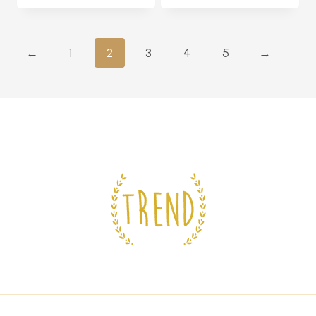
←
1
2
3
4
5
→