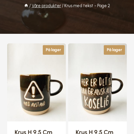
/
Våre produkter
/
Krus med tekst
- Page 2
På lager
På lager
Krus H 9,5 Cm
Krus H 9,5 Cm